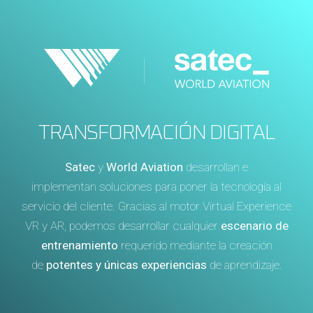
TRANSFORMACIÓN DIGITAL
Satec
y
World Aviation
desarrollan e
implementan soluciones para poner la tecnología al
servicio del cliente. Gracias al motor Virtual Experience
VR y AR, podemos desarrollar cualquier
escenario de
entrenamiento
requerido mediante la creación
de
potentes y únicas experiencias
de aprendizaje.